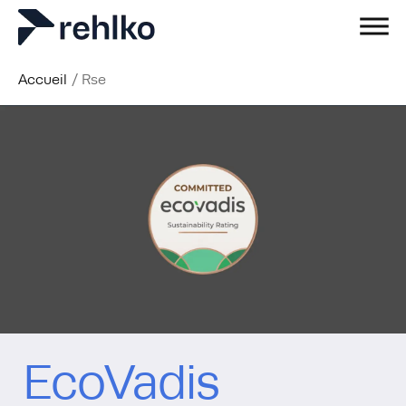
Accueil
/
Rse
EcoVadis