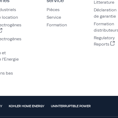
ènes
service
Litterature
dustriels
Pièces
Déclaration
de garantie
 location
Service
Formation
ectrogènes
Formation
distributeur
Regulatory
ectrogènes
Reports
n et
 l'Energie
ons bas
GY
KOHLER HOME ENERGY
UNINTERRUPTIBLE POWER