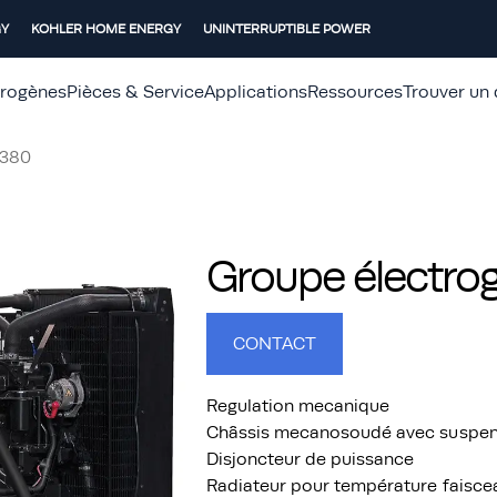
GY
KOHLER HOME ENERGY
UNINTERRUPTIBLE POWER
trogènes
Pièces & Service
Applications
Ressources
Trouver un 
_380
Groupe électro
CONTACT
Regulation mecanique
Châssis mecanosoudé avec suspensi
Disjoncteur de puissance
Radiateur pour température faisce