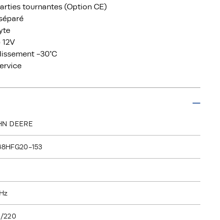
parties tournantes (Option CE)
 séparé
yte
 12V
idissement -30°C
service
HN DEERE
68HFG20-153
Hz
/220