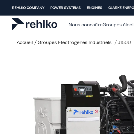
REHLKO COMPANY
POWER SYSTEMS
ENGINES
CLARKE ENER
Nous connaître
Groupes élec
Accueil
/
Groupes Electrogenes Industriels
/
J150U