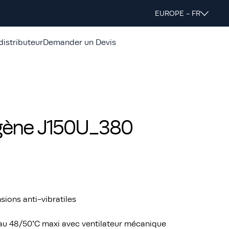
EUROPE - FR
distributeur
Demander un Devis
gène J150U_380
ons anti-vibratiles
au 48/50°C maxi avec ventilateur mécanique