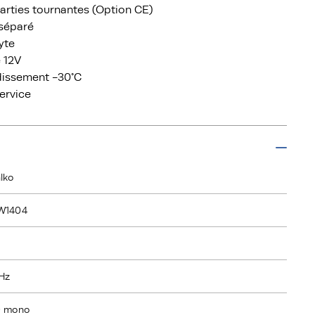
parties tournantes (Option CE)
 séparé
yte
 12V
idissement -30°C
service
lko
W1404
Hz
0 mono