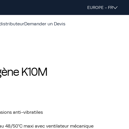
EUROPE - FR
distributeur
Demander un Devis
gène K10M
ons anti-vibratiles
au 48/50°C maxi avec ventilateur mécanique