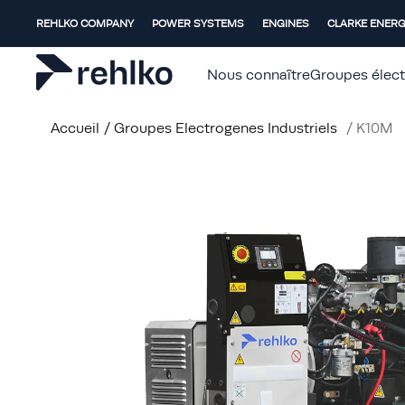
REHLKO COMPANY
POWER SYSTEMS
ENGINES
CLARKE ENER
Nous connaître
Groupes élec
Accueil
/
Groupes Electrogenes Industriels
/
K10M