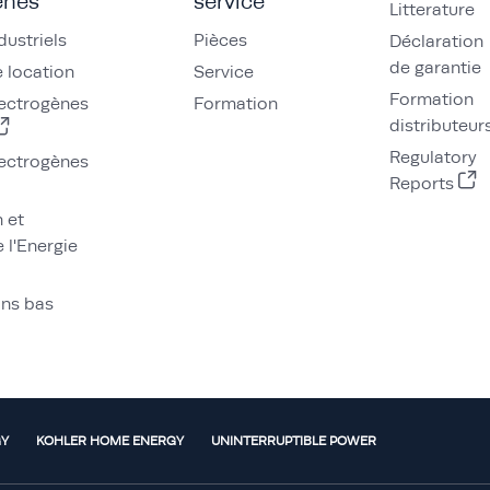
ènes
service
Litterature
dustriels
Pièces
Déclaration
de garantie
 location
Service
Formation
ectrogènes
Formation
distributeur
Regulatory
ectrogènes
Reports
n et
 l'Energie
ons bas
GY
KOHLER HOME ENERGY
UNINTERRUPTIBLE POWER