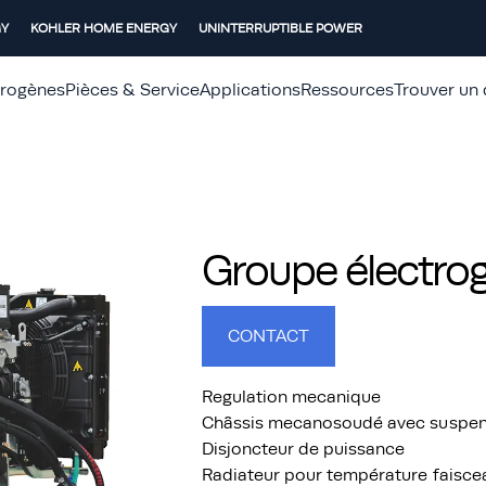
GY
KOHLER HOME ENERGY
UNINTERRUPTIBLE POWER
trogènes
Pièces & Service
Applications
Ressources
Trouver un 
Groupe électro
CONTACT
Regulation mecanique
Châssis mecanosoudé avec suspensi
Disjoncteur de puissance
Radiateur pour température faisce