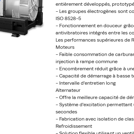
entièrement développés, prototypés
- Les groupes électrogènes sont c
ISO 8528-5
- Fonctionnement en douceur grâce
antivibratoires intégrés entre les 
Les performances supérieures de 
Moteurs
- Faible consommation de carburan
injection à rampe commune
- Encombrement réduit grâce à un
- Capacité de démarrage à basse 
- Intervalle d'entretien long
Alternateur
- Offre la meilleure capacité de d
- Système d'excitation permettant 
secondes
- Fabrication avec isolation de clas
Refroidissement
- Solution flexible utilisant un ve