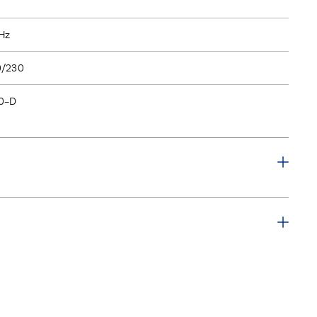
Hz
0/230
0-D