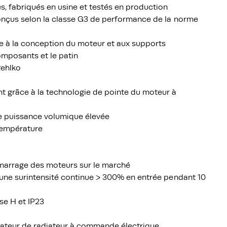
, fabriqués en usine et testés en production
onçus selon la classe G3 de performance de la norme
 à la conception du moteur et aux supports
composants et le patin
Rehlko
t grâce à la technologie de pointe du moteur à
e puissance volumique élevée
température
émarrage des moteurs sur le marché
une surintensité continue > 300% en entrée pendant 10
se H et IP23
ntilateur de radiateur à commande électrique