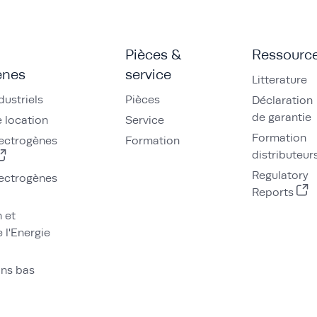
Pièces &
Ressourc
ènes
service
Litterature
dustriels
Pièces
Déclaration
de garantie
 location
Service
Formation
ectrogènes
Formation
distributeur
Regulatory
ectrogènes
Reports
n et
 l'Energie
ons bas