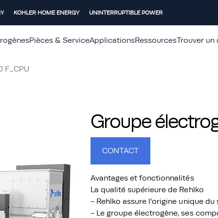
GY
KOHLER HOME ENERGY
UNINTERRUPTIBLE POWER
trogènes
Pièces & Service
Applications
Ressources
Trouver un 
0 F_CPU
Groupe électr
CONTACT
Avantages et fonctionnalités
La qualité supérieure de Rehlko
- Rehlko assure l'origine unique d
- Le groupe électrogène, ses compo