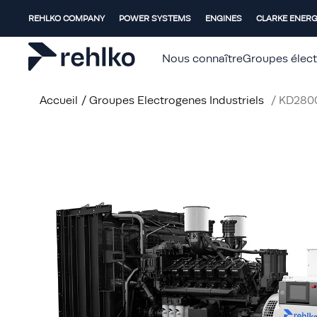
REHLKO COMPANY
POWER SYSTEMS
ENGINES
CLARKE ENER
Nous connaître
Groupes élec
Accueil
/
Groupes Electrogenes Industriels
/
KD280