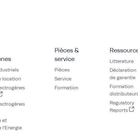
Pièces &
Ressourc
ènes
service
Litterature
dustriels
Pièces
Déclaration
de garantie
 location
Service
Formation
ectrogènes
Formation
distributeur
Regulatory
ectrogènes
Reports
n et
 l'Energie