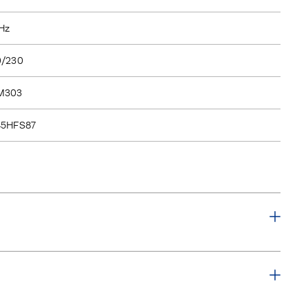
Hz
0/230
M303
45HFS87