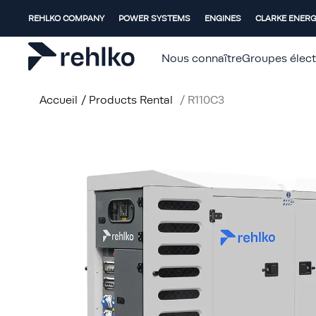
REHLKO COMPANY
POWER SYSTEMS
ENGINES
CLARKE ENER
Nous connaître
Groupes élec
Accueil
/
Products Rental
/
R110C3