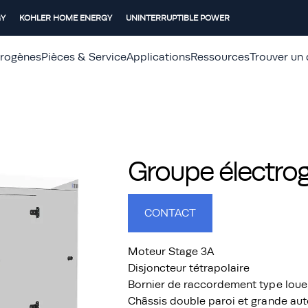
GY
KOHLER HOME ENERGY
UNINTERRUPTIBLE POWER
trogènes
Pièces & Service
Applications
Ressources
Trouver un 
Groupe électro
CONTACT
Moteur Stage 3A
Disjoncteur tétrapolaire
Bornier de raccordement type loue
Châssis double paroi et grande au