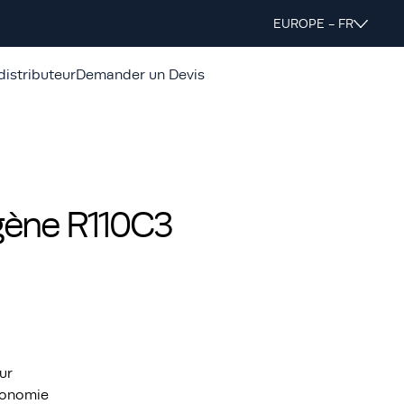
EUROPE - FR
distributeur
Demander un Devis
gène R110C3
ur
tonomie