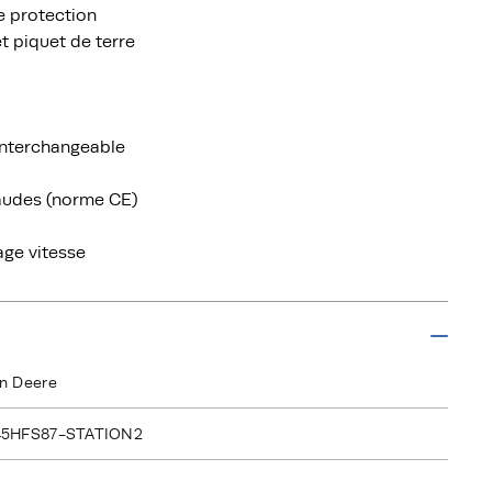
e protection
et piquet de terre
 interchangeable
haudes (norme CE)
age vitesse
n Deere
45HFS87-STATION2