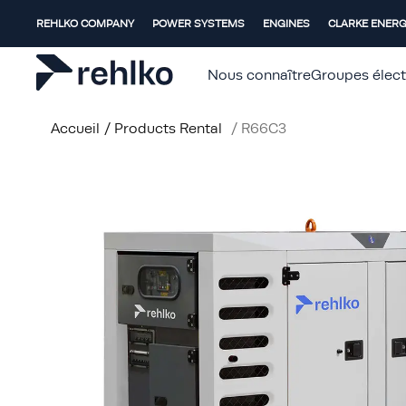
REHLKO COMPANY
POWER SYSTEMS
ENGINES
CLARKE ENER
Nous connaître
Groupes élec
Accueil
/
Products Rental
/
R66C3