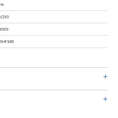
Hz
0/230
M303
45HFS85