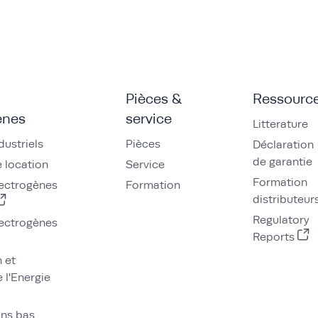
Pièces &
Ressourc
ènes
service
Litterature
dustriels
Pièces
Déclaration
de garantie
 location
Service
Formation
ectrogènes
Formation
distributeur
Regulatory
ectrogènes
Reports
n et
 l'Energie
ons bas