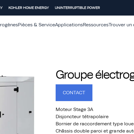
GY
KOHLER HOME ENERGY
UNINTERRUPTIBLE POWER
trogènes
Pièces & Service
Applications
Ressources
Trouver un 
Groupe électr
CONTACT
Moteur Stage 3A
Disjoncteur tétrapolaire
Bornier de raccordement type loue
Châssis double paroi et grande au