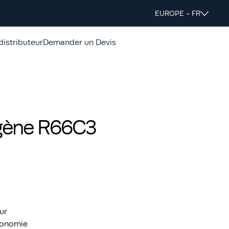
EUROPE - FR
distributeur
Demander un Devis
ogène R66C3
ur
tonomie