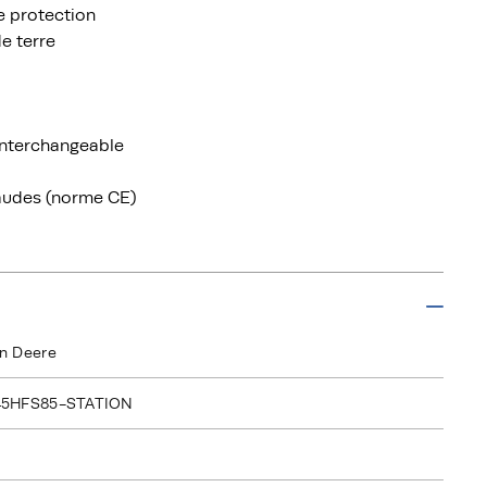
e protection
de terre
 interchangeable
haudes (norme CE)
n Deere
45HFS85-STATION