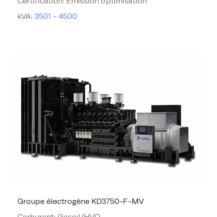
Certification
:
Emission optimisation
kVA
:
3501 - 4500
Groupe électrogène KD3750-F-MV
Carburant
:
Gasoil/HVO