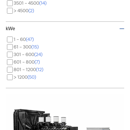
3501 - 4500
14
> 4500
2
kWe
1 - 60
47
61 - 300
15
301 - 600
24
601 - 800
7
801 - 1200
12
> 1200
50