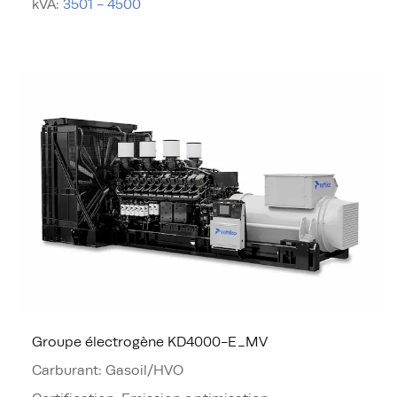
kVA
:
3501 - 4500
Groupe électrogène KD4000-E_MV
Carburant
:
Gasoil/HVO